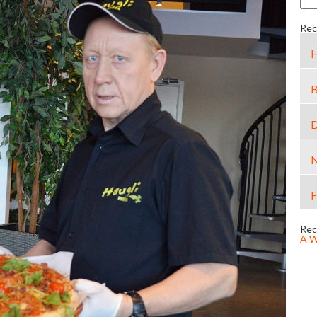
Rec
H
B
D
N
F
Rec
A W