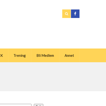
CK
Trening
Bli Medlem
Annet