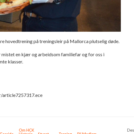
åre hovedtrening på treningsleir på Mallorca plutselig døde.
 mistet en kjær og arbeidsom familiefar og for oss i
te klasser.
r/article7257317.ece
n
Om HCK
Des
Forside
Historie
Styret
Trening
Bli Medlem