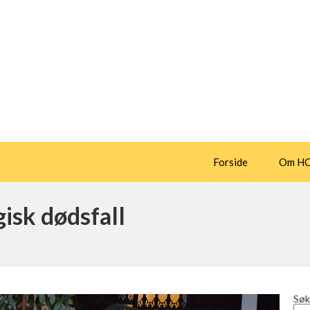
Forside
Om H
gisk dødsfall
Søk