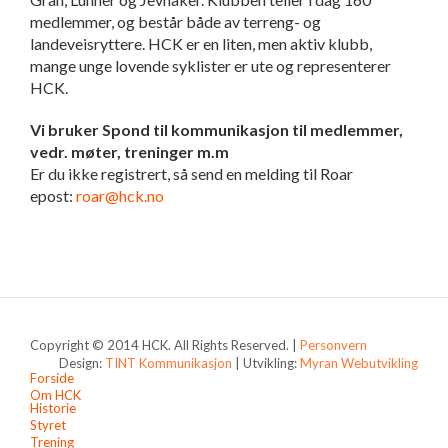
medlemmer, og består både av terreng- og
landeveisryttere. HCK er en liten, men aktiv klubb,
mange unge lovende syklister er ute og representerer
HCK.
Vi bruker Spond til kommunikasjon til medlemmer,
vedr. møter, treninger m.m
Er du ikke registrert, så send en melding til Roar
epost:
roar@hck.no
Copyright © 2014 HCK. All Rights Reserved. |
Personvern
Design:
TINT Kommunikasjon
| Utvikling:
Myran Webutvikling
Forside
Om HCK
Historie
Styret
Trening