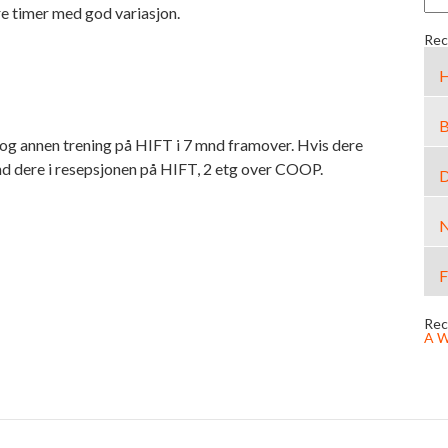
pre timer med god variasjon.
Rec
H
B
g annen trening på HIFT i 7 mnd framover. Hvis dere
end dere i resepsjonen på HIFT, 2 etg over COOP.
D
N
F
Rec
A W