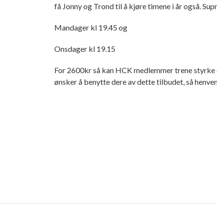
få Jonny og Trond til å kjøre timene i år også. Su
Mandager kl 19.45 og
Onsdager kl 19.15
For 2600kr så kan HCK medlemmer trene styrke o
ønsker å benytte dere av dette tilbudet, så henv