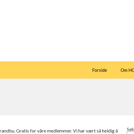
Forside
Om H
Søk
randbu. Gratis for våre medlemmer. Vi har vært så heldig å