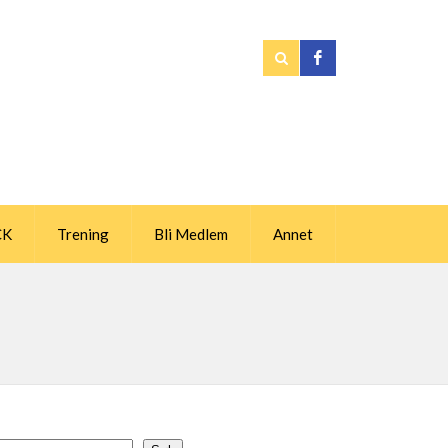
CK
Trening
Bli Medlem
Annet