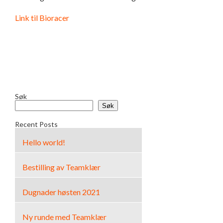
Link til Bioracer
Søk
Søk
Recent Posts
Hello world!
Bestilling av Teamklær
Dugnader høsten 2021
Ny runde med Teamklær