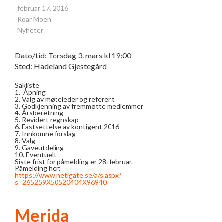
februar 17, 2016
Roar Moen
Nyheter
Dato/tid: Torsdag 3. mars kl 19:00
Sted: Hadeland Gjestegård
Sakliste
1. Åpning
2. Valg av møteleder og referent
3. Godkjenning av fremmøtte medlemmer
4. Årsberetning
5. Revidert regnskap
6. Fastsettelse av kontigent 2016
7. Innkomne forslag
8. Valg
9. Gaveutdeling
10. Eventuelt
Siste frist for påmelding er 28. februar.
Påmelding her:
https://www.netigate.se/a/s.aspx?
s=265259X50520404X96940
Merida