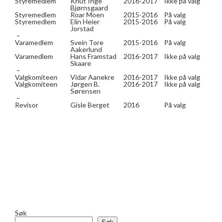
Styremedlem
Knut Inge
2016-2017
Ikke på valg
Bjørnsgaard
Styremedlem
Roar Moen
2015-2016
På valg
Styremedlem
Elin Heier
2015-2016
På valg
Jorstad
–
Varamedlem
Svein Tore
2015-2016
På valg
Aakerlund
Varamedlem
Hans Framstad
2016-2017
Ikke på valg
Skaare
–
Valgkomiteen
Vidar Aanekre
2016-2017
Ikke på valg
Valgkomiteen
Jørgen B.
2016-2017
Ikke på valg
Sørensen
–
Revisor
Gisle Berget
2016
På valg
Søk