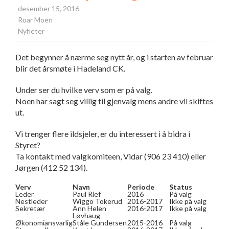
desember 15, 2016
Roar Moen
Nyheter
Det begynner å nærme seg nytt år, og i starten av februar
blir det årsmøte i Hadeland CK.
Under ser du hvilke verv som er på valg.
Noen har sagt seg villig til gjenvalg mens andre vil skiftes
ut.
Vi trenger flere ildsjeler, er du interessert i å bidra i
Styret?
Ta kontakt med valgkomiteen, Vidar (906 23 410) eller
Jørgen (412 52 134).
Verv
Navn
Periode
Status
Leder
Paul Rief
2016
På valg
Nestleder
Wiggo Tokerud
2016-2017
Ikke på valg
Sekretær
Ann Helen
2016-2017
Ikke på valg
Løvhaug
Økonomiansvarlig
Ståle Gundersen
2015-2016
På valg