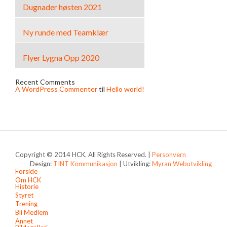
Dugnader høsten 2021
Ny runde med Teamklær
Flyer Lygna Opp 2020
Recent Comments
A WordPress Commenter
til
Hello world!
Copyright © 2014 HCK. All Rights Reserved. |
Personvern
Design:
TINT Kommunikasjon
| Utvikling:
Myran Webutvikling
Forside
Om HCK
Historie
Styret
Trening
Bli Medlem
Annet