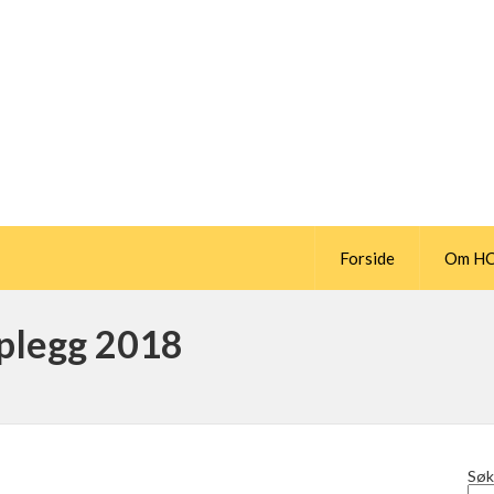
Forside
Om H
plegg 2018
Søk