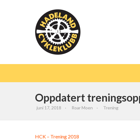
Oppdatert treningsop
juni 17, 2018
·
Roar Moen
·
Trening
HCK – Trening 2018