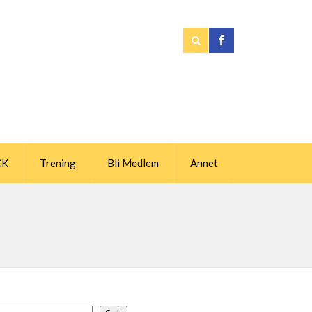
CK
Trening
Bli Medlem
Annet