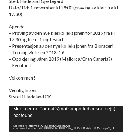
Sted: Hadeland Gjestegård
Dato/Tid: 1. november kl 19:00 (prøving av klær fra kl
17:30)
Agenda:
– Prøving av den nye kleskolleksjonen for 2019 fra kl
17:30 og frem til møtestart
– Presentasjon av den nye kolleksjonen fra Bioracer!
– Trening vinteren 2018-19
– Oppkjøring våren 2019 (Mallorca/Gran Canaria?)
– Eventuelt
Velkommen !
Vennlig hilsen
Styret i Hadeland CK
Videoavspiller
Media error: Format(s) not supported or source(s)
not found
Last ned fil: http://hck.web2.dmz.hapro.no/wp-
content/uploads/sites/6/2018/09/PRJ18-007067_3D-Prof-Bodyfit-SS-Men.mp4?_=1