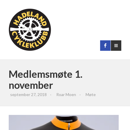
Medlemsmøte 1.
november
september 27, 2018
·
Roar Moen
·
Møte