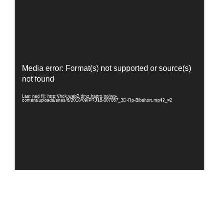
Videoavspiller
Media error: Format(s) not supported or source(s)
not found
Last ned fil: http://hck.web2.dmz.hapro.no/wp-
content/uploads/sites/6/2018/09/PRJ18-007067_3D-Rp-Bibshort.mp4?_=2